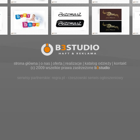
strona główna
|
o nas
|
oferta
|
realizacje
|
katalog odzieży
|
kontakt
(c) 2009 wszelkie prawa zastrzeżone
b
3
studio
serwisy partnerskie:
regra.pl - rzeszowski serwis ogłoszeniowy